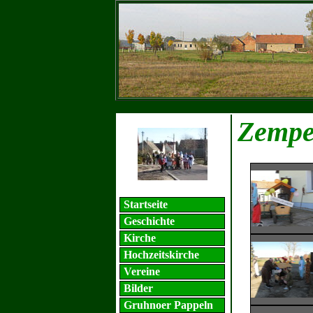
Zempe
Startseite
Geschichte
Kirche
Hochzeitskirche
Vereine
Bilder
Gruhnoer Pappeln